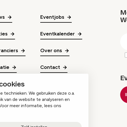
Me
ws
Eventjobs
W
gr
ies
Eventkalender
E
m
anciers
Over ons
ratie
Contact
E
 cookies
ge technieken. We gebruiken deze o.a.
ik van de website te analyseren en
Voor meer informatie, lees ons