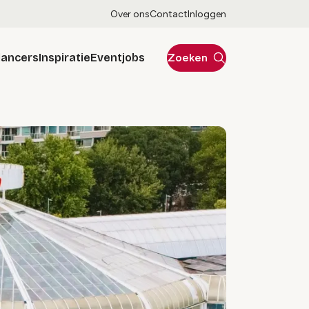
Over ons
Contact
Inloggen
lancers
Inspiratie
Eventjobs
Zoeken