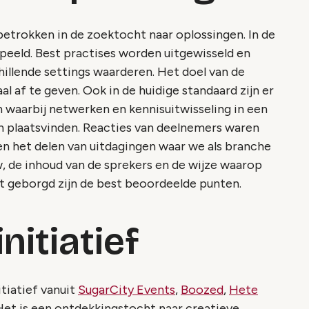
etrokken in de zoektocht naar oplossingen. In de
eeld. Best practises worden uitgewisseld en
hillende settings waarderen. Het doel van de
al af te geven. Ook in de huidige standaard zijn er
 waarbij netwerken en kennisuitwisseling in een
en plaatsvinden. Reacties van deelnemers waren
 en het delen van uitdagingen waar we als branche
, de inhoud van de sprekers en de wijze waarop
dt geborgd zijn de best beoordeelde punten.
nitiatief
itiatief vanuit
SugarCity Events
,
Boozed
,
Hete
 Het is een ontdekkingstocht naar creatieve