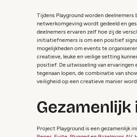
Tijdens Playground worden deelnemers b
netwerkomgeving wordt gedeeld en gesp
deelnemers ervaren zelf hoe zij de versc
initiatiefnemers is om een positief signa
mogelijkheden om events te organiseren
creatieve, leuke en veilige setting kunn
positief. De uitwisseling van ervaringen
tegenaan lopen, de combinatie van show
veiligheid op een creatieve manier wor
Gezamenlijk i
Project Playground is een gezamenlijk in
Peper
,
Evite,
Plugged
en
Bazelmans AV
.