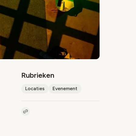
Rubrieken
Locaties
Evenement
Kopieer link naar artikel
Link