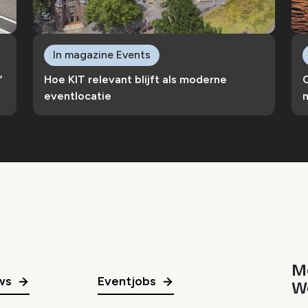
In magazine Events
’
Hoe KIT relevant blijft als moderne
C
eventlocatie
Me
ws
Eventjobs
W