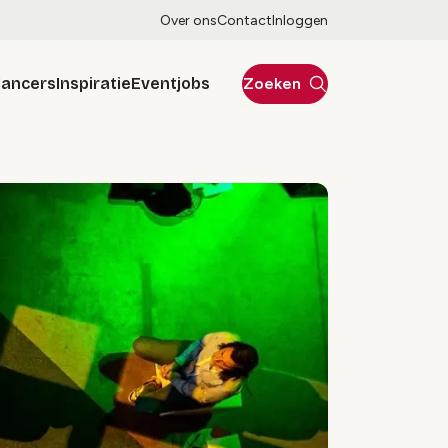
Over ons
Contact
Inloggen
lancers
Inspiratie
Eventjobs
Zoeken