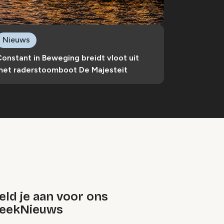
Nieuws
onstant in Beweging breidt vloot uit
met raderstoomboot De Majesteit
ld je aan voor ons
eekNieuws