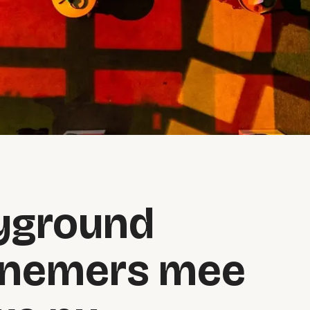
ayground
lnemers mee