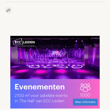
Kopieer link naar artikel
Link