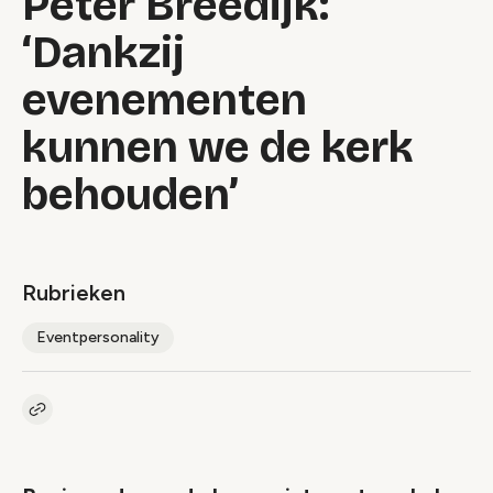
Peter Breedijk:
‘Dankzij
evenementen
kunnen we de kerk
behouden’
Rubrieken
Eventpersonality
Kopieer link naar artikel
Link