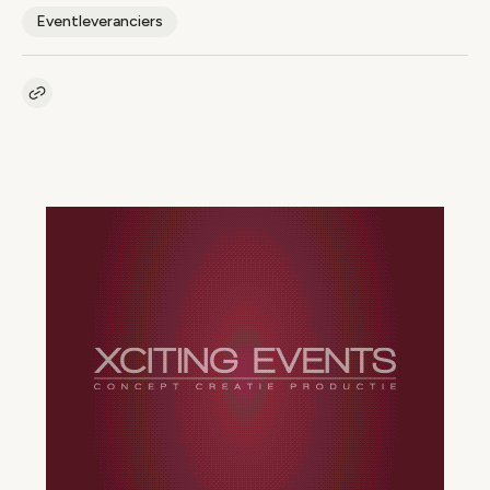
Eventleveranciers
Kopieer link naar artikel
Link