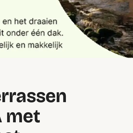
errassen
 met