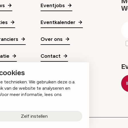
Me
ws
Eventjobs
W
gr
ies
Eventkalender
E
m
anciers
Over ons
ratie
Contact
E
 cookies
ge technieken. We gebruiken deze o.a.
ik van de website te analyseren en
Voor meer informatie, lees ons
Zelf instellen