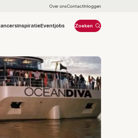
Over ons
Contact
Inloggen
lancers
Inspiratie
Eventjobs
Zoeken