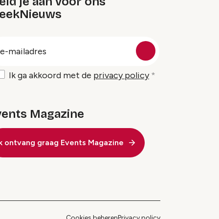
ld je aan voor ons
eekNieuws
oep
-
ailadres
Ik ga akkoord met de
privacy policy
vents Magazine
Ik ontvang graag Events Magazine
Cookies beheren
Privacy policy