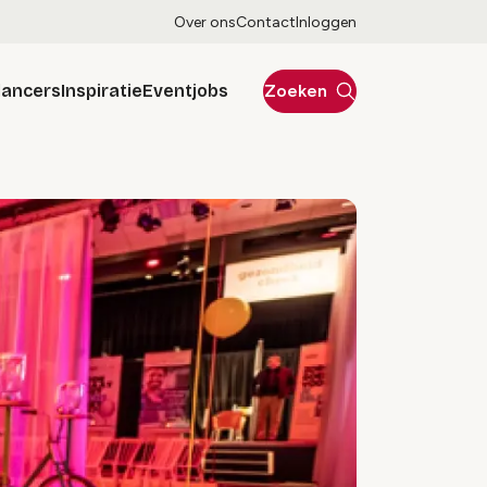
Over ons
Contact
Inloggen
lancers
Inspiratie
Eventjobs
Zoeken