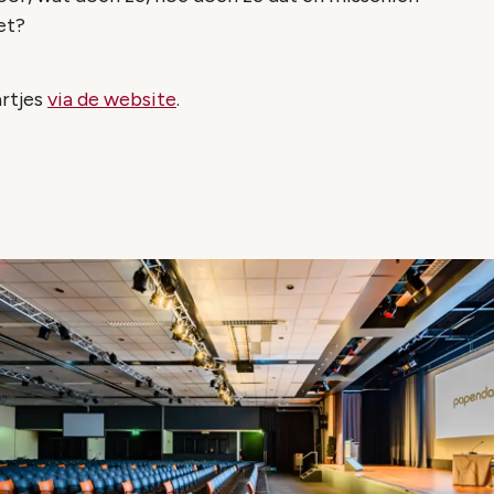
et?
artjes
via de website
.