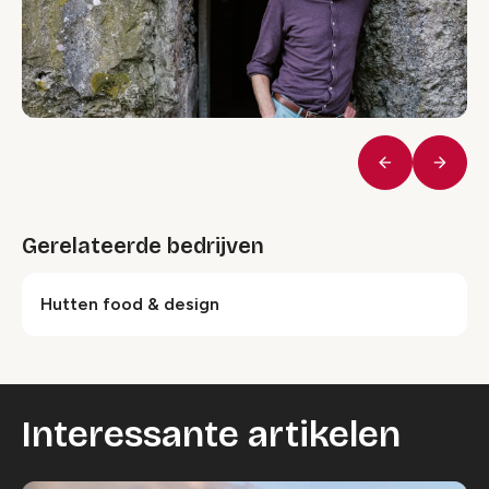
Vorige
Volge
Gerelateerde bedrijven
Hutten food & design
Interessante artikelen