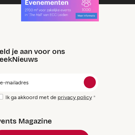
ld je aan voor ons
eekNieuws
oep
-
ailadres
Ik ga akkoord met de
privacy policy
vents Magazine