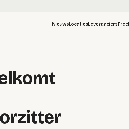
Nieuws
Locaties
Leveranciers
Free
elkomt
orzitter