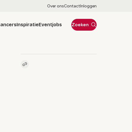
Over ons
Contact
Inloggen
lancers
Inspiratie
Eventjobs
Zoeken
Kopieer link naar artikel
Link