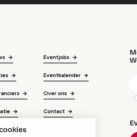
Me
ws
Eventjobs
W
gr
ies
Eventkalender
E
m
anciers
Over ons
ratie
Contact
E
 cookies