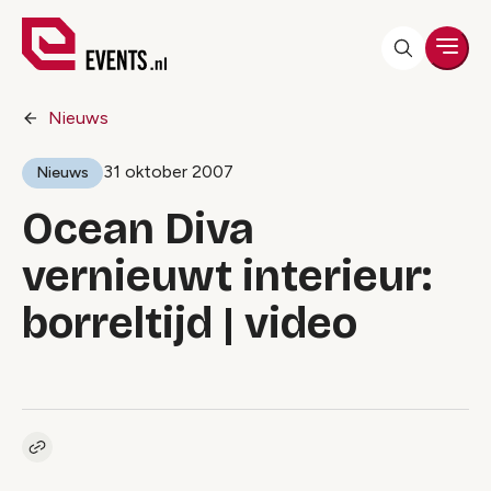
Men
Nieuws
31 oktober 2007
Nieuws
Ocean Diva
vernieuwt interieur:
borreltijd | video
Kopieer link naar artikel
Link