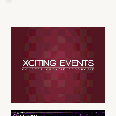
Kopieer link naar artikel
Link