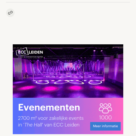
Kopieer link naar artikel
Link