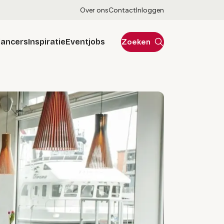
Over ons
Contact
Inloggen
lancers
Inspiratie
Eventjobs
Zoeken