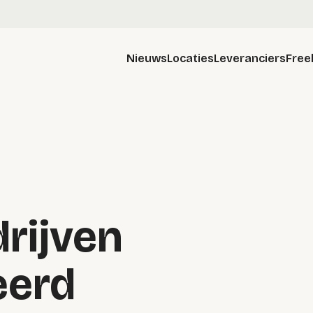
Nieuws
Locaties
Leveranciers
Free
rijven
eerd