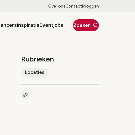
Over ons
Contact
Inloggen
lancers
Inspiratie
Eventjobs
Zoeken
Rubrieken
Locaties
Kopieer link naar artikel
Link