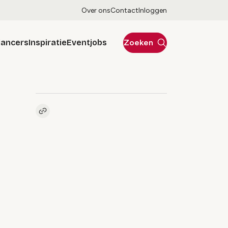
Over ons
Contact
Inloggen
lancers
Inspiratie
Eventjobs
Zoeken
Kopieer link naar artikel
Link