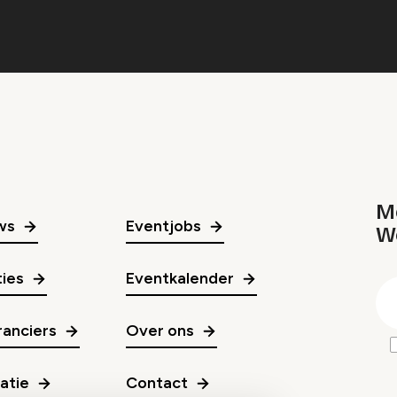
Me
ws
Eventjobs
W
gr
ies
Eventkalender
E
m
anciers
Over ons
ratie
Contact