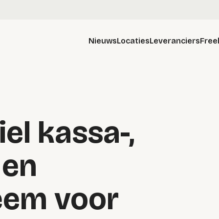
Nieuws
Locaties
Leveranciers
Free
el kassa-,
 en
eem voor