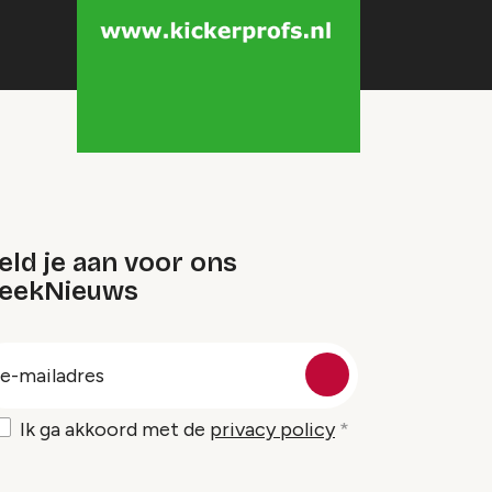
ld je aan voor ons
eekNieuws
oep
-
ailadres
Ik ga akkoord met de
privacy policy