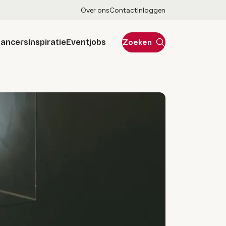
Over ons
Contact
Inloggen
lancers
Inspiratie
Eventjobs
Zoeken