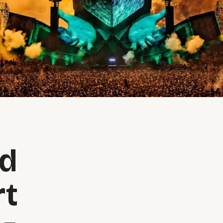
nd
rt