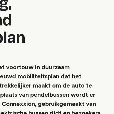
g,
nd
plan
het voortouw in duurzaam
ieuwd mobiliteitsplan dat het
trekkelijker maakt om de auto te
in plaats van pendelbussen wordt er
et Connexxion, gebruikgemaakt van
elektrische bussen rijdt en bezoekers