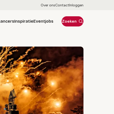
Over ons
Contact
Inloggen
lancers
Inspiratie
Eventjobs
Zoeken