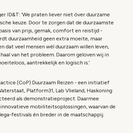
ger ID&T: ‘We praten liever niet óver duurzame
ische keuze. Door te zorgen dat de duurzaamste
basis van prijs, gemak, comfort en reistijd -
ordt duurzaamheid geen extra moeite, maar
n dat veel mensen wél duurzaam willen leven,
haal van het probleem. Daarom geloven wij in
iteloos, aantrekkelijk en logisch is.’
ctice (CoP) Duurzaam Reizen - een initiatief
Waterstaat, Platform31, Lab Vlieland, Haskoning
lecteerd als demonstratieproject. Daarmee
 innovatieve mobiliteitsoplossingen, waarvan de
lega-festivals én breder in de maatschappij.