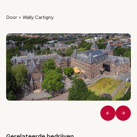
Door > Wally Cartigny
Vorige
Volge
Gerelateerde bedrijven