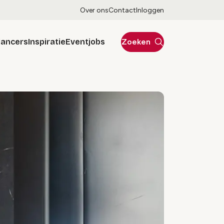
Over ons
Contact
Inloggen
lancers
Inspiratie
Eventjobs
Zoeken