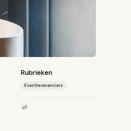
Rubrieken
Eventleveranciers
Kopieer link naar artikel
Link