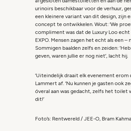
afgesloten damestoiletten en aan de her
urinoirs beschikbaar voor de verhuur, g
een kleinere variant van dit design, zij
concept te ontwikkelen. Wout: ‘We proe
compliment was dat de Luxury Loo echt
EXPO. Mensen zagen het echt als een – n
Sommigen baalden zelfs en zeiden: ‘Heb
geven, waren jullie er nog niet’, lacht hij.
‘Uiteindelijk draait elk evenement erom d
Lammert af. ‘Nu kunnen je gasten ook z
óveral aan was gedacht, zelfs het toilet
dit!’
Foto’s
:
Rentwereld / JEE-O, Bram Kahm