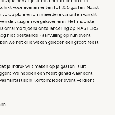
enzijde een afgesloten herentoilet en drie
eschikt voor evenementen tot 250 gasten. Naast
n er volop plannen om meerdere varianten van dit
ven de vraag en we geloven erin. Het mooiste
 is omarmd tijdens onze lancering op MASTERS
og niet bestaande - aanvulling op hun event.
ben we net drie weken geleden een groot feest
at je indruk wilt maken op je gasten’, sluit
eggen: ‘We hebben een feest gehad waar echt
 was fantastisch! Kortom: Ieder event verdient
ann