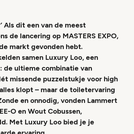
’ Als dit een van de meest
dens de lancering op MASTERS EXPO,
n de markt gevonden hebt.
elden samen Luxury Loo, een
n: de ultieme combinatie van
 Hét missende puzzelstukje voor high
lles klopt – maar de toiletervaring
. Zonde en onnodig, vonden Lammert
EE-O en Wout Cobussen,
d. Met Luxury Loo bied je je
arde ervaring.