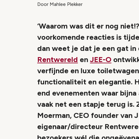
Door Mahlee Plekker
‘Waarom was dit er nog niet!?
voorkomende reacties is tij
dan weet je dat je een gat i
Rentwereld
en
JEE-O
ontwikk
verfijnde en luxe toiletwage
functionaliteit en elegantie.
end evenementen waar bijna a
vaak net een stapje terug is
Moerman, CEO founder van J
eigenaar/directeur Rentwerel
bezoekers wél die ongeëvena