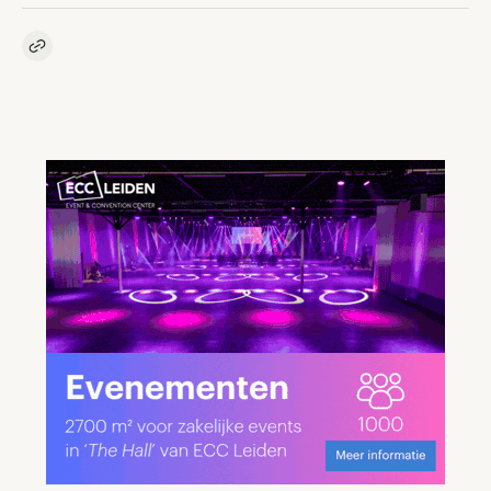
Kopieer link naar artikel
Link