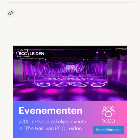
Kopieer link naar artikel
Link