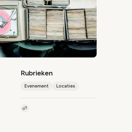
Rubrieken
Evenement
Locaties
Kopieer link naar artikel
Link