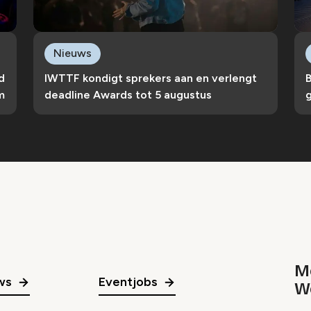
Nieuws
d
IWTTF kondigt sprekers aan en verlengt
B
m
deadline Awards tot 5 augustus
g
Me
ws
Eventjobs
W