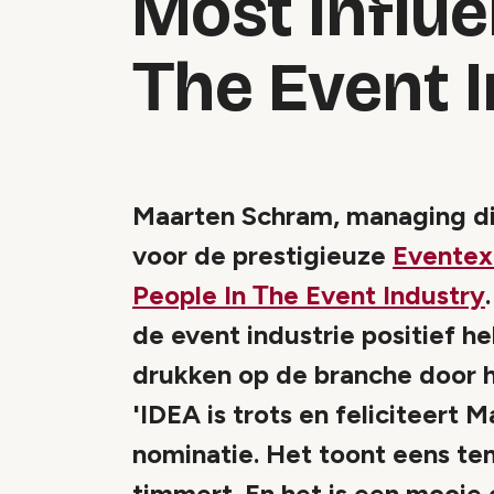
Most Influe
Тhe Event 
Maarten Schram, managing d
voor de prestigieuze
Eventex 
People In Тhe Event Industry
de event industrie positief 
drukken op de branche door hun
'IDEA is trots en feliciteert
nominatie. Het toont eens t
timmert. En het is een mooie 