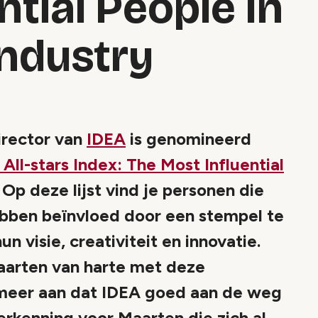
ntial People In
Industry
irector van
IDEA
is genomineerd
All-stars Index: The Most Influential
. Op deze lijst vind je personen die
hebben beïnvloed door een stempel te
 visie, creativiteit en innovatie.
 Maarten van harte met deze
emeer aan dat IDEA goed aan de weg
erkenning voor Maarten die zich al