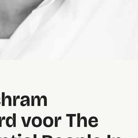
chram
d voor The