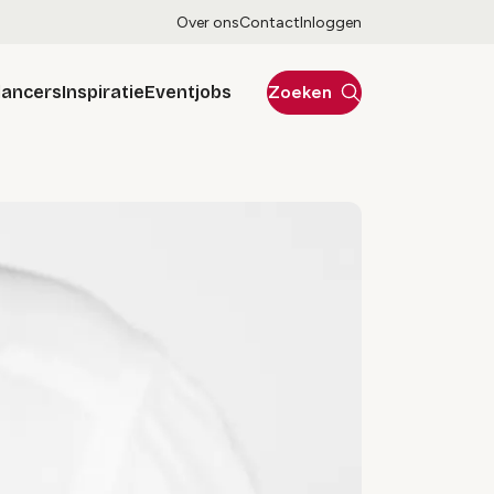
Over ons
Contact
Inloggen
lancers
Inspiratie
Eventjobs
Zoeken