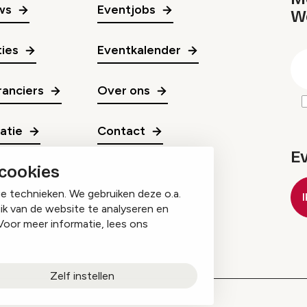
ws
Eventjobs
W
gr
ies
Eventkalender
E
m
anciers
Over ons
ratie
Contact
E
 cookies
ge technieken. We gebruiken deze o.a.
ik van de website te analyseren en
Voor meer informatie, lees ons
Zelf instellen