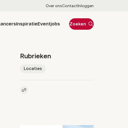
Over ons
Contact
Inloggen
lancers
Inspiratie
Eventjobs
Zoeken
Rubrieken
Locaties
Kopieer link naar artikel
Link