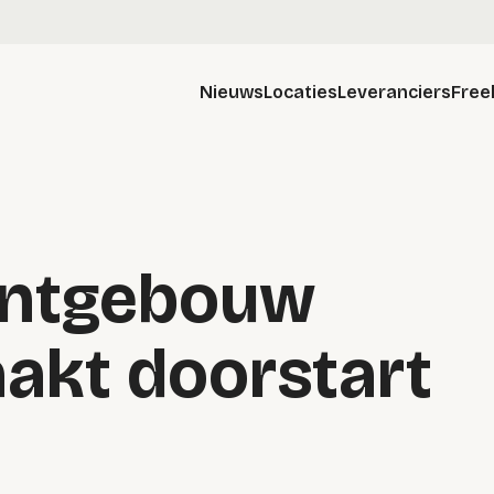
Nieuws
Locaties
Leveranciers
Free
untgebouw
aakt doorstart