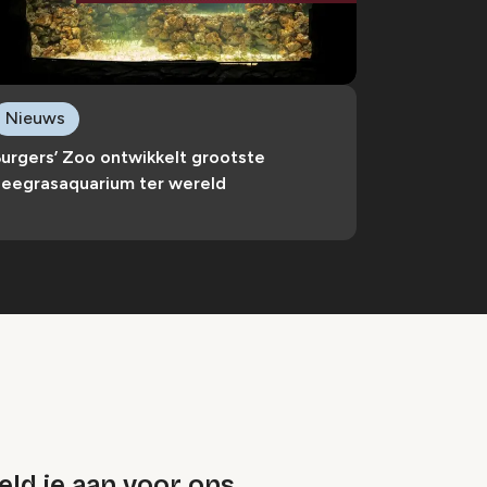
Nieuws
urgers’ Zoo ontwikkelt grootste
zeegrasaquarium ter wereld
ld je aan voor ons