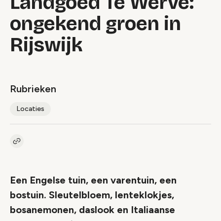
Landgoed Te Werve:
ongekend groen in
Rijswijk
Rubrieken
Locaties
Kopieer link naar artikel
Link
Een Engelse tuin, een varentuin, een
bostuin. Sleutelbloem, lenteklokjes,
bosanemonen, daslook en Italiaanse