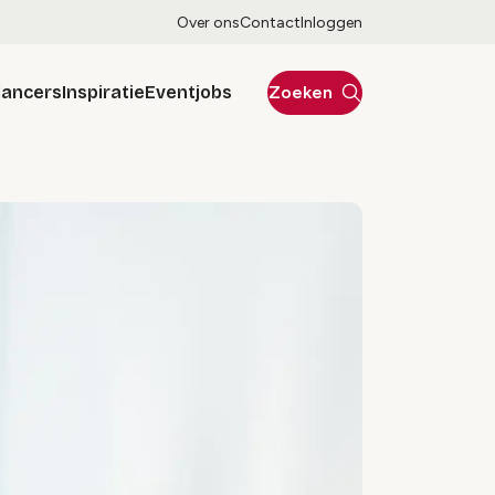
Over ons
Contact
Inloggen
lancers
Inspiratie
Eventjobs
Zoeken