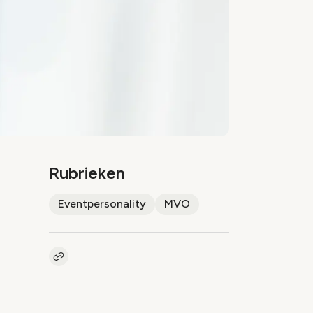
Rubrieken
Eventpersonality
MVO
Kopieer link naar artikel
Link