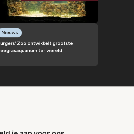
Nieuws
urgers’ Zoo ontwikkelt grootste
zeegrasaquarium ter wereld
ld je aan voor ons