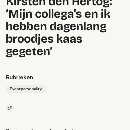
Kirsten den Hertog:
‘Mijn collega’s en ik
hebben dagenlang
broodjes kaas
gegeten’
Rubrieken
Eventpersonality
Kopieer link naar artikel
Link