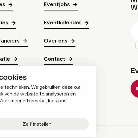
ws
Eventjobs
W
gr
ies
Eventkalender
E
m
anciers
Over ons
ratie
Contact
E
 cookies
ge technieken. We gebruiken deze o.a.
ik van de website te analyseren en
Voor meer informatie, lees ons
Zelf instellen