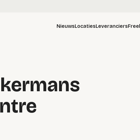
Nieuws
Locaties
Leveranciers
Free
Akkermans
ntre