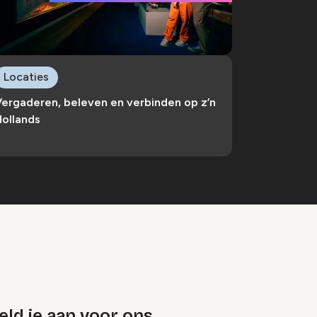
Locaties
Vergaderen, beleven en verbinden op z’n
Hollands
ld je aan voor ons