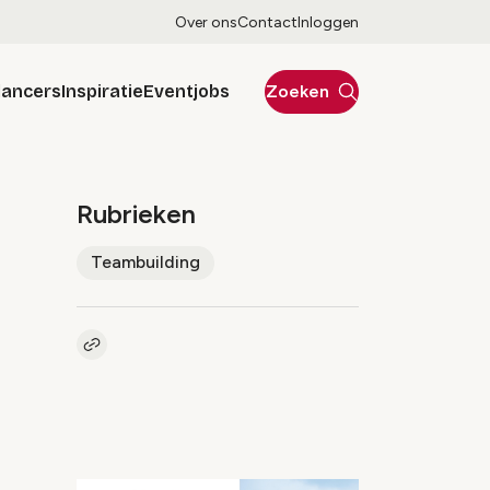
Over ons
Contact
Inloggen
lancers
Inspiratie
Eventjobs
Zoeken
Rubrieken
Teambuilding
Kopieer link naar artikel
Link