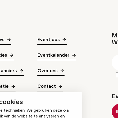
Me
ws
Eventjobs
W
gr
ies
Eventkalender
E
m
anciers
Over ons
ratie
Contact
E
 cookies
ge technieken. We gebruiken deze o.a.
ik van de website te analyseren en