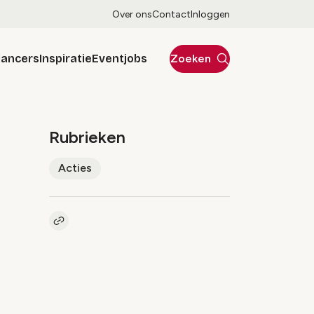
Over ons
Contact
Inloggen
lancers
Inspiratie
Eventjobs
Zoeken
Rubrieken
Acties
Kopieer link naar artikel
Link