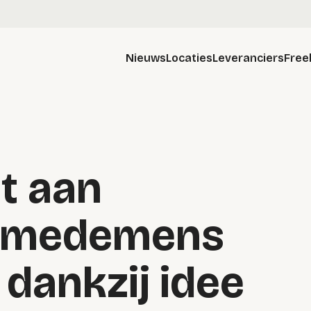
Nieuws
Locaties
Leveranciers
Free
t aan
e medemens
dankzij idee