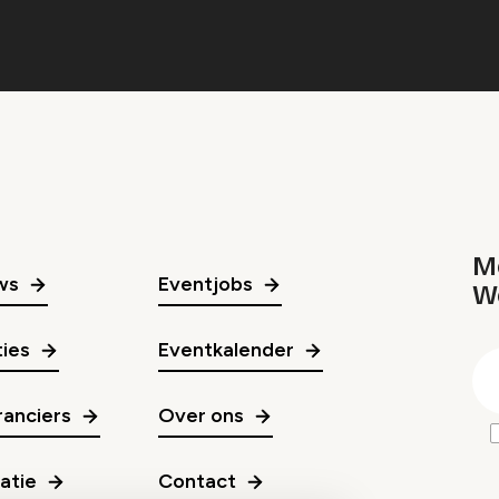
Me
ws
Eventjobs
W
gr
ies
Eventkalender
E
m
anciers
Over ons
ratie
Contact