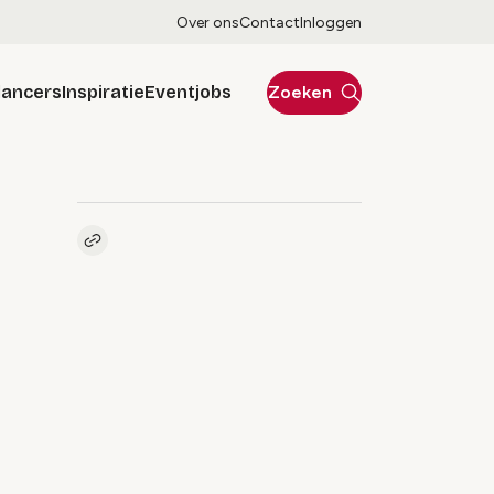
Over ons
Contact
Inloggen
lancers
Inspiratie
Eventjobs
Zoeken
Kopieer link naar artikel
Link