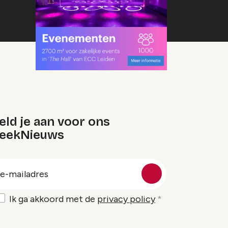
ld je aan voor ons
eekNieuws
oep
-
ailadres
Ik ga akkoord met de
privacy policy