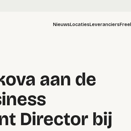
Nieuws
Locaties
Leveranciers
Free
nkova aan de
siness
 Director bij