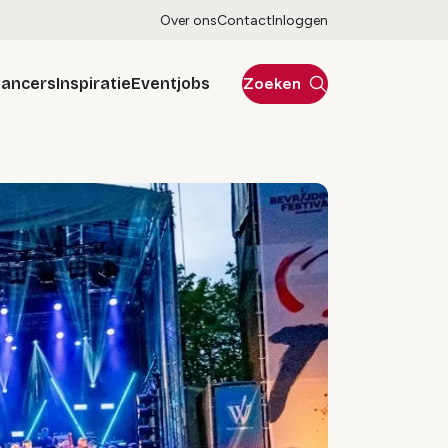
Over ons
Contact
Inloggen
lancers
Inspiratie
Eventjobs
Zoeken