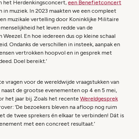
an het Herdenkingsconcert,
een Benefietconcert
en in muziek. In 2023 maakten we een compleet
n muzikale vertelling door Koninklijke Militaire
menselijkheid het leven redde van de
 Weezel. En hoe iedereen dus op kleine schaal
eid. Ondanks de verschillen in insteek, aanpak en
mensen vertrokken hoopvol en in gesprek met
eed. Doel bereikt.’
e vragen voor de wereldwijde vraagstukken van
n, naast de grootse evenementen op 4 en 5 mei,
 het jaar bij. Zoals het recente
Wereldgesprek
arover: ‘De bezoekers bleven na afloop nog ruim
et de twee sprekers én elkaar te verbinden! Dát is
evenement met een concreet resultaat.’