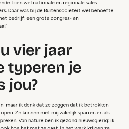
nde toen wel nationale en regionale sales
rs. Daar was bij de Buitensociëteit wel behoefte
 het bedrijf: een grote congres- en
al.'
u vier jaar
e typeren je
 jou?
gen, maar ik denk dat ze zeggen dat ik betrokken
 open. Ze kunnen met mij zakelijk sparren en als
preken. Van nature ben ik gezond nieuwsgierig: ik
ook hoe het met ze gaat. In het werk krijgen ze