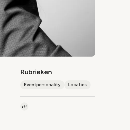
Rubrieken
Eventpersonality
Locaties
Kopieer link naar artikel
Link