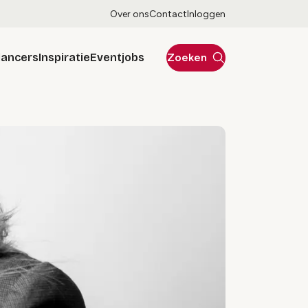
Over ons
Contact
Inloggen
lancers
Inspiratie
Eventjobs
Zoeken