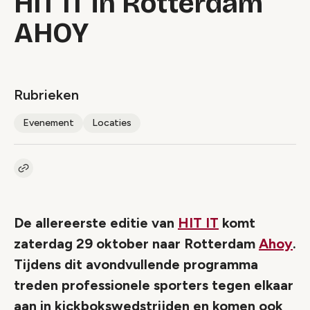
HIT IT in Rotterdam
AHOY
Rubrieken
Evenement
Locaties
Kopieer link naar artikel
Link
De allereerste editie van
HIT IT
komt
zaterdag 29 oktober naar Rotterdam
Ahoy
.
Tijdens dit avondvullende programma
treden professionele sporters tegen elkaar
aan in kickbokswedstrijden en komen ook