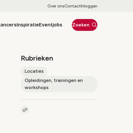
Over ons
Contact
Inloggen
lancers
Inspiratie
Eventjobs
Zoeken
Rubrieken
Locaties
Opleidingen, trainingen en
workshops
Kopieer link naar artikel
Link