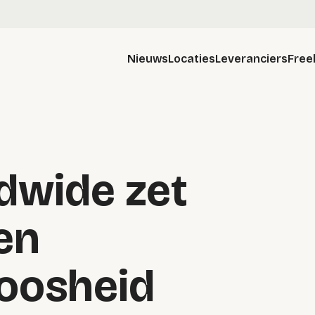
Nieuws
Locaties
Leveranciers
Free
dwide zet
gen
oosheid