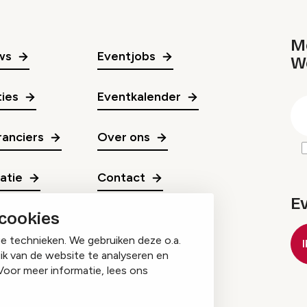
Me
ws
Eventjobs
W
gr
ies
Eventkalender
E
m
anciers
Over ons
ratie
Contact
E
 cookies
ge technieken. We gebruiken deze o.a.
ik van de website te analyseren en
Voor meer informatie, lees ons