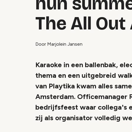
hun summer
The All Ou
Door Marjolein Jansen
Karaoke in een ballenbak, ele
thema en een uitgebreid wal
van Playtika kwam alles samen
Amsterdam. Officemanager Ra
bedrijfsfeest waar collega's 
zij als organisator volledig w