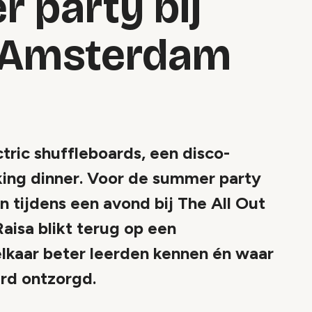
 party bij
t Amsterdam
ctric shuffleboards, een disco-
king dinner. Voor de summer party
 tijdens een avond bij The All Out
isa blikt terug op een
elkaar beter leerden kennen én waar
erd ontzorgd.