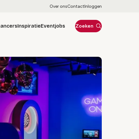
Over ons
Contact
Inloggen
lancers
Inspiratie
Eventjobs
Zoeken