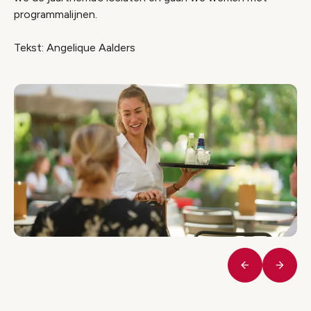
programmalijnen.
Tekst: Angelique Aalders
Vorige
Volge