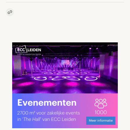
Kopieer link naar artikel
Link