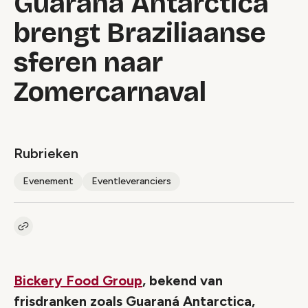
Guaraná Antarctica
brengt Braziliaanse
sferen naar
Zomercarnaval
Rubrieken
Evenement
Eventleveranciers
Kopieer link naar artikel
Link
Bickery Food Group
, bekend van
frisdranken zoals Guaraná Antarctica,