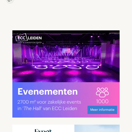
Kopieer link naar artikel
Link