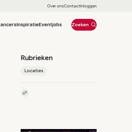
Over ons
Contact
Inloggen
lancers
Inspiratie
Eventjobs
Zoeken
Rubrieken
Locaties
Kopieer link naar artikel
Link