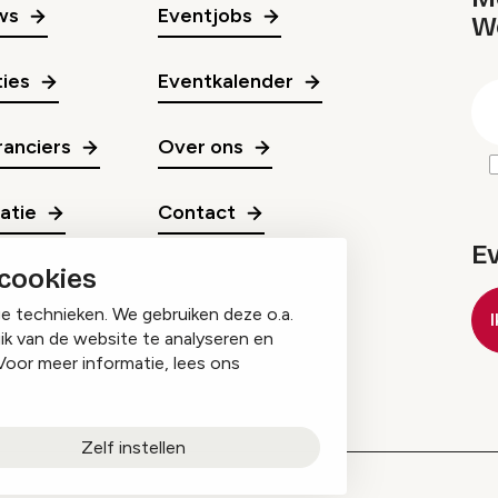
ws
Eventjobs
W
gr
ies
Eventkalender
E
m
anciers
Over ons
ratie
Contact
E
 cookies
ge technieken. We gebruiken deze o.a.
ik van de website te analyseren en
Voor meer informatie, lees ons
Zelf instellen