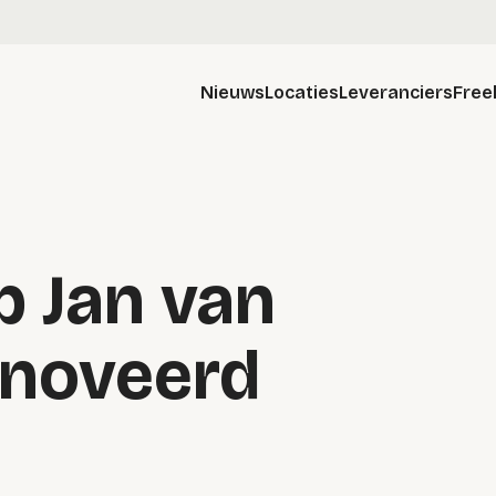
Nieuws
Locaties
Leveranciers
Free
p Jan van
enoveerd