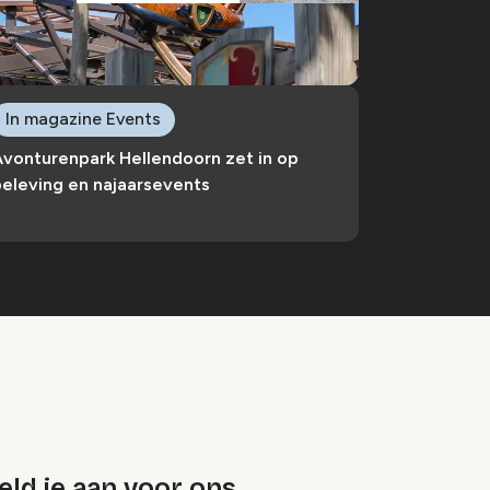
In magazine Events
Avonturenpark Hellendoorn zet in op
eleving en najaarsevents
ld je aan voor ons