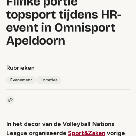
Flinke portie
topsport tijdens HR-
event in Omnisport
Apeldoorn
Rubrieken
Evenement
Locaties
Kopieer link naar artikel
Link
In het decor van de Volleyball Nations
League organiseerde
Sport&Zaken
vorige