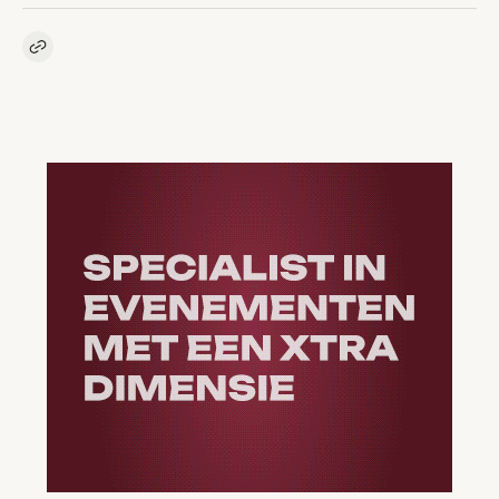
Kopieer link naar artikel
Link