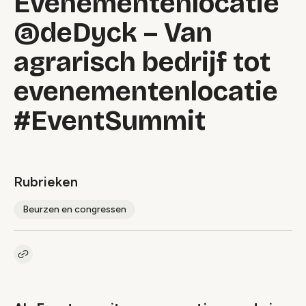
Evenementenlocatie
@deDyck – Van
agrarisch bedrijf tot
evenementenlocatie
#EventSummit
Rubrieken
Beurzen en congressen
Kopieer link naar artikel
Link