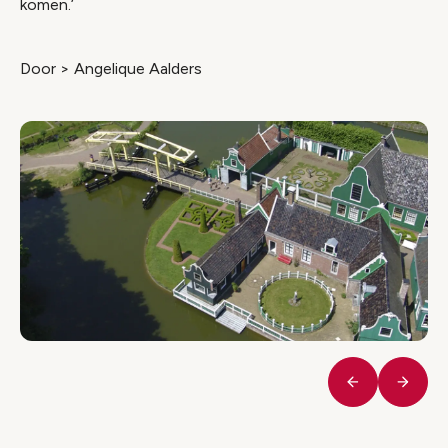
komen.’
Door > Angelique Aalders
Vorige
Volge