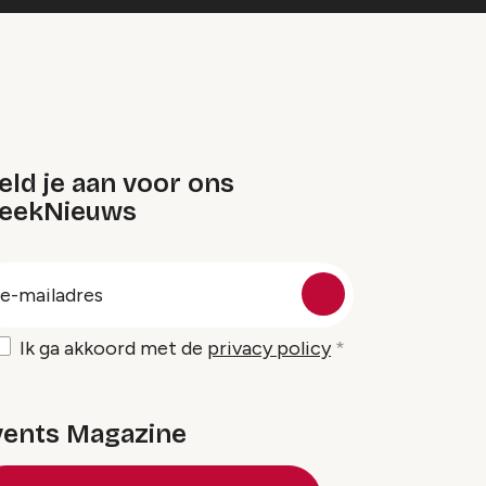
ld je aan voor ons
eekNieuws
oep
-
ailadres
Ik ga akkoord met de
privacy policy
vents Magazine