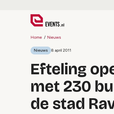
Home
Nieuws
Nieuws
8 april 2011
Efteling o
met 230 b
de stad Rav