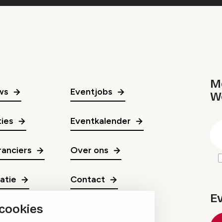
Me
ws
Eventjobs
W
gr
ies
Eventkalender
E
m
anciers
Over ons
ratie
Contact
E
 cookies