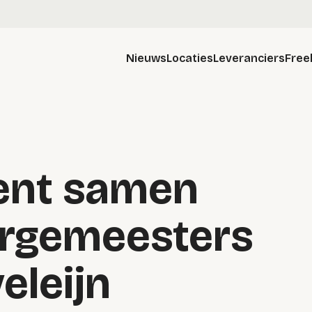
Nieuws
Locaties
Leveranciers
Free
pent samen
urgemeesters
eleijn