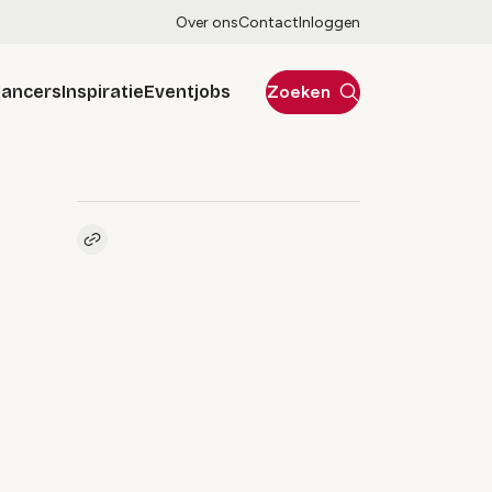
Over ons
Contact
Inloggen
lancers
Inspiratie
Eventjobs
Zoeken
Kopieer link naar artikel
Link