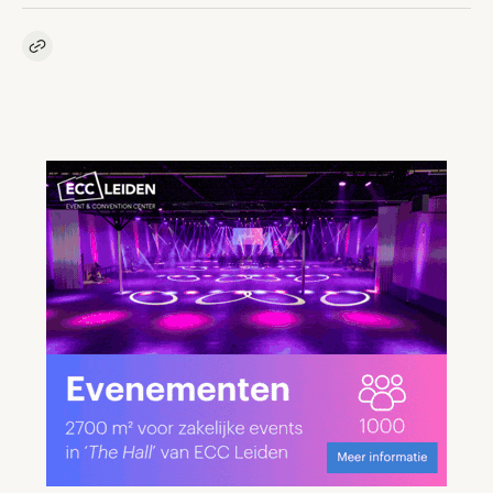
Kopieer link naar artikel
Link