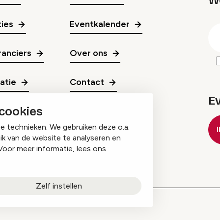
W
gr
ies
Eventkalender
E
m
anciers
Over ons
ratie
Contact
E
 cookies
ge technieken. We gebruiken deze o.a.
ik van de website te analyseren en
Voor meer informatie, lees ons
Zelf instellen