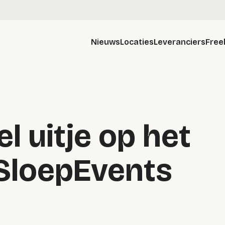
Nieuws
Locaties
Leveranciers
Free
l uitje op het
SloepEvents