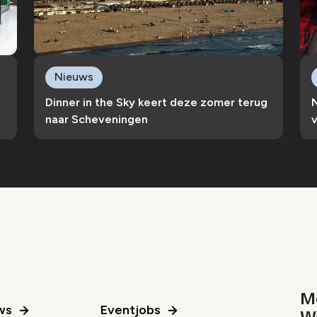
Nieuws
e
Dinner in the Sky keert deze zomer terug
naar Scheveningen
v
Me
ws
Eventjobs