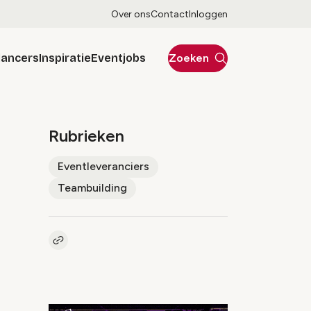
Over ons
Contact
Inloggen
lancers
Inspiratie
Eventjobs
Zoeken
Rubrieken
Eventleveranciers
Teambuilding
Kopieer link naar artikel
Link