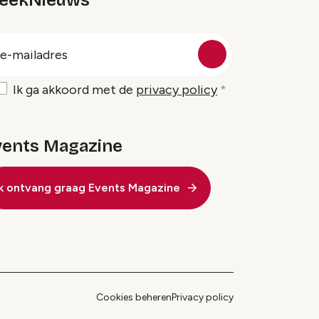
eekNieuws
oep
-
ailadres
Ik ga akkoord met de
privacy policy
vents Magazine
Ik ontvang graag Events Magazine
Cookies beheren
Privacy policy