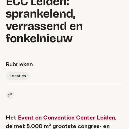
ECC Leiden:
sprankelend,
verrassend en
fonkelnieuw
Rubrieken
Locaties
Kopieer link naar artikel
Link
Het
Event en Convention Center Leiden
,
de met 5.000 m² grootste congres- en