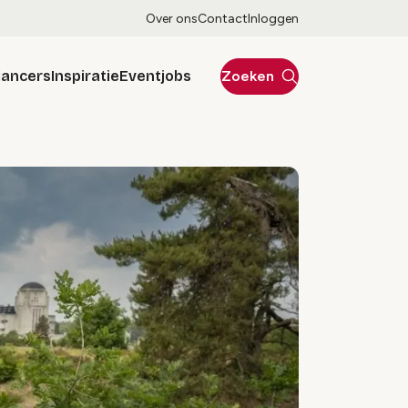
Over ons
Contact
Inloggen
lancers
Inspiratie
Eventjobs
Zoeken