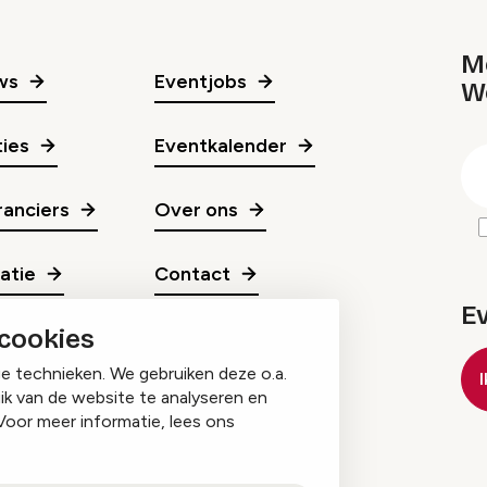
Me
ws
Eventjobs
W
gr
ies
Eventkalender
E
m
anciers
Over ons
ratie
Contact
E
 cookies
ge technieken. We gebruiken deze o.a.
ik van de website te analyseren en
Voor meer informatie, lees ons