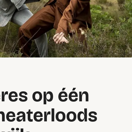
ères op één
Theaterloods